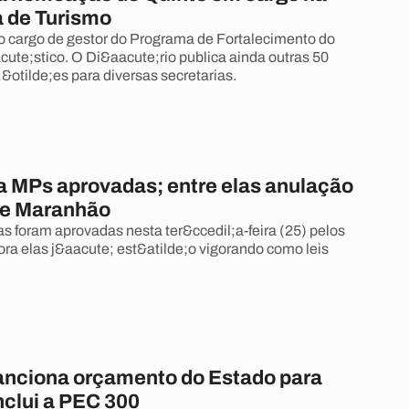
a de Turismo
 o cargo de gestor do Programa de Fortalecimento do
cute;stico. O Di&aacute;rio publica ainda outras 50
otilde;es para diversas secretarias.
a MPs aprovadas; entre elas anulação
de Maranhão
s foram aprovadas nesta ter&ccedil;a-feira (25) pelos
ra elas j&aacute; est&atilde;o vigorando como leis
anciona orçamento do Estado para
inclui a PEC 300