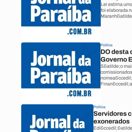
Lei estima uma
foi elaborada 
Maranh&atilde
Política
DO desta 
Governo E
S&atilde;o mai
comissionados 
nomea&ccedil;&
Finan&ccedil;a
Política
Servidores 
exonerados
Edi&ccedil;&atilde