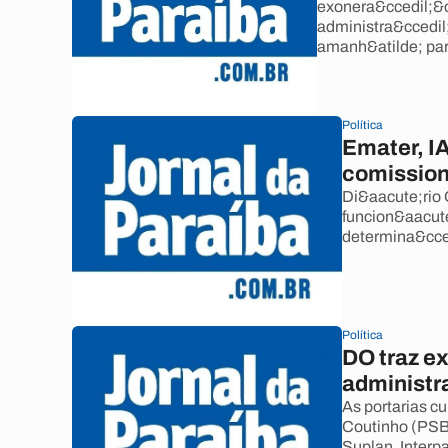
exonera&ccedil;&o
administra&ccedil
amanh&atilde; par
Política
Emater, 
comissio
Di&aacute;rio O
funcion&aacute
determina&cced
Política
DO traz e
administr
As portarias c
Coutinho (PSB
Suplan, Interp