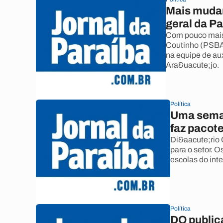
Mais mudan
geral da P
Com pouco mais 
Coutinho (PSBA)
na equipe de au
Ara&uacute;jo.
Política
Uma seman
faz pacot
Di&aacute;rio 
para o setor. 
escolas do inter
Política
DO public