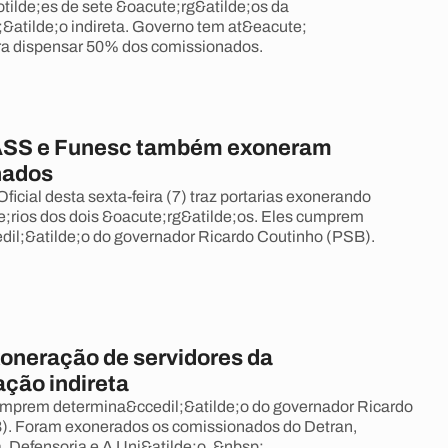
tilde;es de sete &oacute;rg&atilde;os da
;&atilde;o indireta. Governo tem at&eacute;
a dispensar 50% dos comissionados.
IASS e Funesc também exoneram
nados
ficial desta sexta-feira (7) traz portarias exonerando
;rios dos dois &oacute;rg&atilde;os. Eles cumprem
il;&atilde;o do governador Ricardo Coutinho (PSB).
xoneração de servidores da
ação indireta
umprem determina&ccedil;&atilde;o do governador Ricardo
). Foram exonerados os comissionados do Detran,
a, Defensoria e A Uni&atilde;o. &nbsp;