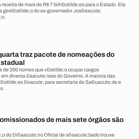
 receita de mais de R$ 7 bilh&otilde;es para o Estado. Ela
na gest&atilde;o do ex-governador Jos&eacute;
;o.
quarta traz pacote de nomeações do
stadual
s de 200 nomes que v&atilde;o ocupar cargos
em diversa &aacute;reas do Governo. A maioria das
otilde;es &eacute; para secretaria de Sa&uacute;de e
s.
comissionados de mais sete órgãos são
;o do Di&aacute;rio Oficial de s&aacute;bado trouxe