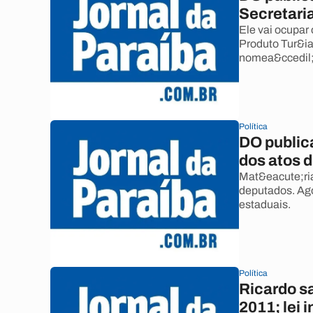
Secretari
Ele vai ocupar
Produto Tur&ia
nomea&ccedil;&
Política
DO public
dos atos 
Mat&eacute;ria
deputados. Ago
estaduais.
Política
Ricardo s
2011; lei 