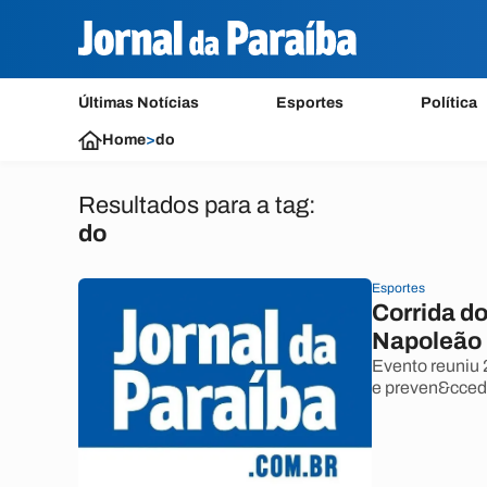
Últimas Notícias
Esportes
Política
Home
>
do
Resultados para a tag:
do
Esportes
Corrida d
Napoleão
Evento reuniu 
e preven&ccedi