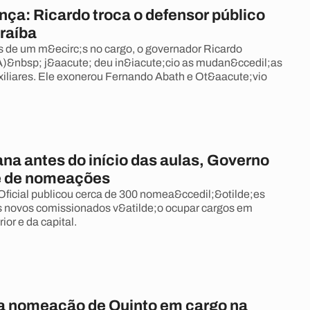
ça: Ricardo troca o defensor público
araíba
de um m&ecirc;s no cargo, o governador Ricardo
&nbsp; j&aacute; deu in&iacute;cio as mudan&ccedil;as
xiliares. Ele exonerou Fernando Abath e Ot&aacute;vio
a antes do início das aulas, Governo
e de nomeações
Oficial publicou cerca de 300 nomea&ccedil;&otilde;es
Os novos comissionados v&atilde;o ocupar cargos em
ior e da capital.
a nomeação de Quinto em cargo na