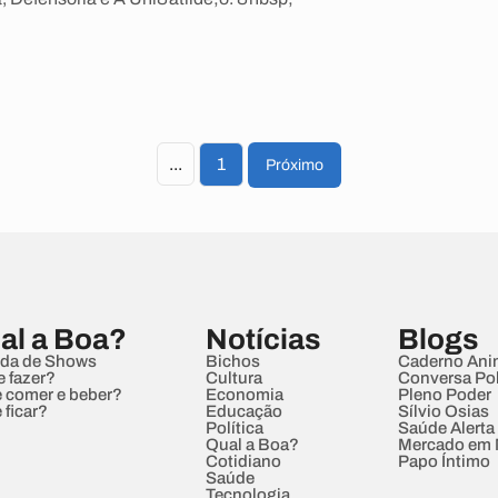
...
1
Próximo
al a Boa?
Notícias
Blogs
da de Shows
Bichos
Caderno Ani
e fazer?
Cultura
Conversa Pol
 comer e beber?
Economia
Pleno Poder
 ficar?
Educação
Sílvio Osias
Política
Saúde Alerta
Qual a Boa?
Mercado em
Cotidiano
Papo Íntimo
Saúde
Tecnologia