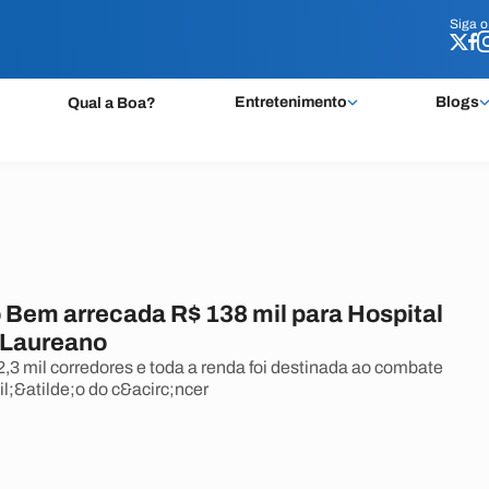
Siga 
Siga 
Entretenimento
Blogs
Qual a Boa?
o Bem arrecada R$ 138 mil para Hospital
 Laureano
2,3 mil corredores e toda a renda foi destinada ao combate
l;&atilde;o do c&acirc;ncer