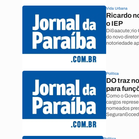
Vida Urbana
Ricardo n
o IEP
Di&aacute;rio 
do novo direto
notoriedade ap
Política
DO traz n
para funçõ
Como o Governo
cargos represe
nomeados prest
Seguran&ccedi
Política