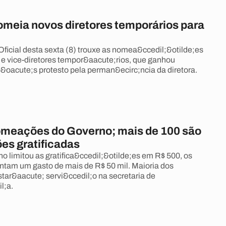
omeia novos diretores temporários para
Oficial desta sexta (8) trouxe as nomea&ccedil;&otilde;es
r e vice-diretores tempor&aacute;rios, que ganhou
&oacute;s protesto pela perman&ecirc;ncia da diretora.
omeações do Governo; mais de 100 são
es gratificadas
 limitou as gratifica&ccedil;&otilde;es em R$ 500, os
ntam um gasto de mais de R$ 50 mil. Maioria dos
ar&aacute; servi&ccedil;o na secretaria de
l;a.