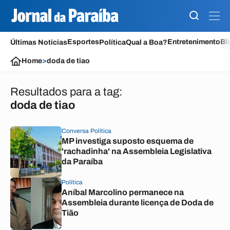
Esportes
Entretenimento
Bl
Últimas Notícias
Política
Qual a Boa?
Home
>
doda de tiao
Resultados para a tag:
doda de tiao
Conversa Política
MP investiga suposto esquema de
'rachadinha' na Assembleia Legislativa
da Paraíba
Política
Aníbal Marcolino permanece na
Assembleia durante licença de Doda de
Tião