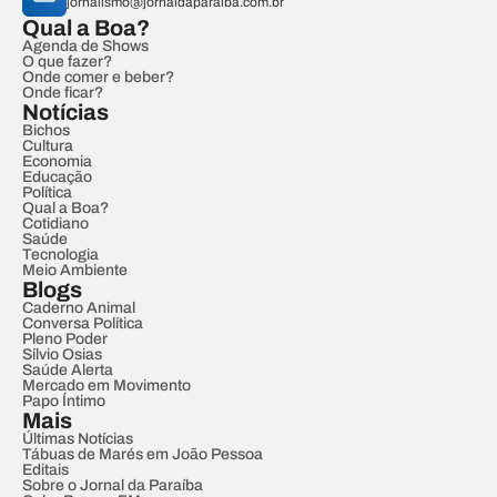
jornalismo@jornaldaparaiba.com.br
Qual a Boa?
Agenda de Shows
O que fazer?
Onde comer e beber?
Onde ficar?
Notícias
Bichos
Cultura
Economia
Educação
Política
Qual a Boa?
Cotidiano
Saúde
Tecnologia
Meio Ambiente
Blogs
Caderno Animal
Conversa Política
Pleno Poder
Sílvio Osias
Saúde Alerta
Mercado em Movimento
Papo Íntimo
Mais
Últimas Notícias
Tábuas de Marés em João Pessoa
Editais
Sobre o Jornal da Paraíba