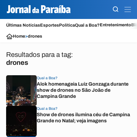
Entretenimento
Bl
Últimas Notícias
Esportes
Política
Qual a Boa?
Home
>
drones
Resultados para a tag:
drones
Qual a Boa?
Alok homenageia Luiz Gonzaga durante
show de drones no São João de
Campina Grande
Qual a Boa?
Show de drones ilumina céu de Campina
Grande no Natal; veja imagens