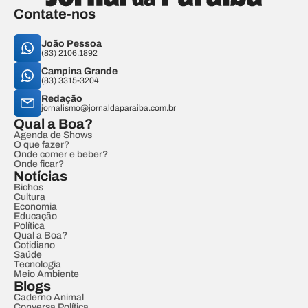
Contate-nos
João Pessoa
(83) 2106.1892
Campina Grande
(83) 3315-3204
Redação
jornalismo@jornaldaparaiba.com.br
Qual a Boa?
Agenda de Shows
O que fazer?
Onde comer e beber?
Onde ficar?
Notícias
Bichos
Cultura
Economia
Educação
Política
Qual a Boa?
Cotidiano
Saúde
Tecnologia
Meio Ambiente
Blogs
Caderno Animal
Conversa Política