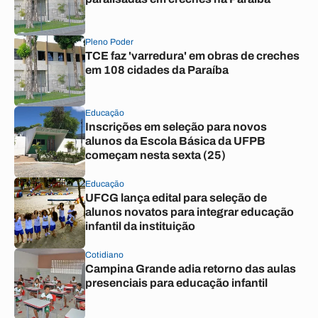
Pleno Poder
TCE faz 'varredura' em obras de creches
em 108 cidades da Paraíba
Educação
Inscrições em seleção para novos
alunos da Escola Básica da UFPB
começam nesta sexta (25)
Educação
UFCG lança edital para seleção de
alunos novatos para integrar educação
infantil da instituição
Cotidiano
Campina Grande adia retorno das aulas
presenciais para educação infantil