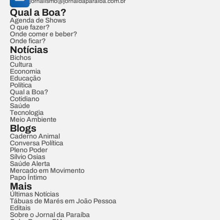
jornalismo@jornaldaparaiba.com.br
Qual a Boa?
Agenda de Shows
O que fazer?
Onde comer e beber?
Onde ficar?
Notícias
Bichos
Cultura
Economia
Educação
Política
Qual a Boa?
Cotidiano
Saúde
Tecnologia
Meio Ambiente
Blogs
Caderno Animal
Conversa Política
Pleno Poder
Sílvio Osias
Saúde Alerta
Mercado em Movimento
Papo Íntimo
Mais
Últimas Notícias
Tábuas de Marés em João Pessoa
Editais
Sobre o Jornal da Paraíba