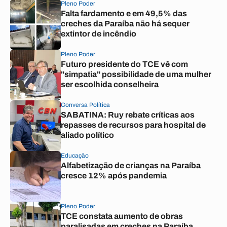
Pleno Poder
Falta fardamento e em 49,5% das
creches da Paraíba não há sequer
extintor de incêndio
Pleno Poder
Futuro presidente do TCE vê com
"simpatia" possibilidade de uma mulher
ser escolhida conselheira
Conversa Política
SABATINA: Ruy rebate críticas aos
repasses de recursos para hospital de
aliado político
Educação
Alfabetização de crianças na Paraíba
cresce 12% após pandemia
Pleno Poder
TCE constata aumento de obras
paralisadas em creches na Paraíba