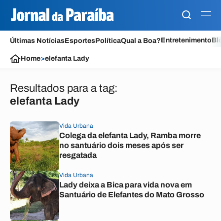
Entretenimento
Bl
Últimas Notícias
Esportes
Política
Qual a Boa?
Home
>
elefanta Lady
Resultados para a tag:
elefanta Lady
Vida Urbana
Colega da elefanta Lady, Ramba morre
no santuário dois meses após ser
resgatada
Vida Urbana
Lady deixa a Bica para vida nova em
Santuário de Elefantes do Mato Grosso