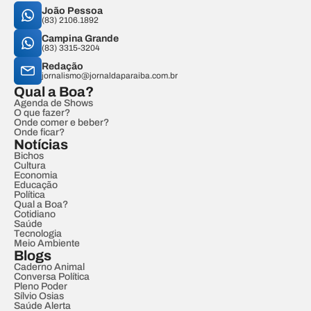
João Pessoa
(83) 2106.1892
Campina Grande
(83) 3315-3204
Redação
jornalismo@jornaldaparaiba.com.br
Qual a Boa?
Agenda de Shows
O que fazer?
Onde comer e beber?
Onde ficar?
Notícias
Bichos
Cultura
Economia
Educação
Política
Qual a Boa?
Cotidiano
Saúde
Tecnologia
Meio Ambiente
Blogs
Caderno Animal
Conversa Política
Pleno Poder
Sílvio Osias
Saúde Alerta