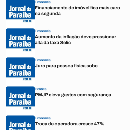
Economia
Financiamento de imóvel fica mais caro
na segunda
Economia
Aumento da inflação deve pressionar
alta da taxa Selic
Economia
Juro para pessoa física sobe
Política
PMJP eleva gastos com segurança
Economia
Troca de operadora cresce 47%