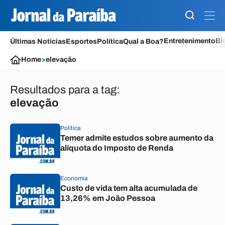
Entretenimento
Bl
Últimas Notícias
Esportes
Política
Qual a Boa?
Home
>
elevação
Resultados para a tag:
elevação
Política
Temer admite estudos sobre aumento da
alíquota do Imposto de Renda
Economia
Custo de vida tem alta acumulada de
13,26% em João Pessoa