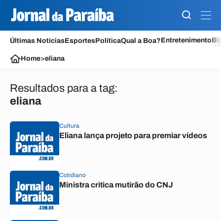
Entretenimento
Bl
Últimas Notícias
Esportes
Política
Qual a Boa?
Home
>
eliana
Resultados para a tag:
eliana
Cultura
Eliana lança projeto para premiar vídeos
Cotidiano
Ministra critica mutirão do CNJ