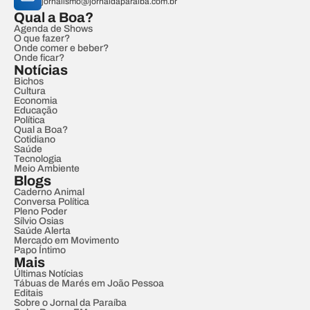
jornalismo@jornaldaparaiba.com.br
Qual a Boa?
Agenda de Shows
O que fazer?
Onde comer e beber?
Onde ficar?
Notícias
Bichos
Cultura
Economia
Educação
Política
Qual a Boa?
Cotidiano
Saúde
Tecnologia
Meio Ambiente
Blogs
Caderno Animal
Conversa Política
Pleno Poder
Sílvio Osias
Saúde Alerta
Mercado em Movimento
Papo Íntimo
Mais
Últimas Notícias
Tábuas de Marés em João Pessoa
Editais
Sobre o Jornal da Paraíba