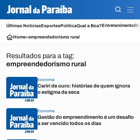
Entretenimento
Bl
Últimas Notícias
Esportes
Política
Qual a Boa?
Home
>
empreendedorismo rural
Resultados para a tag:
empreendedorismo rural
Economia
Cariri de ouro: histórias de quem ignora
o estigma da seca
Economia
Gestão do empreendimento é um desafio
a ser vencido todos os dias