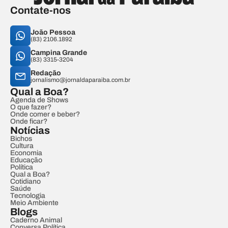
Contate-nos
João Pessoa
(83) 2106.1892
Campina Grande
(83) 3315-3204
Redação
jornalismo@jornaldaparaiba.com.br
Qual a Boa?
Agenda de Shows
O que fazer?
Onde comer e beber?
Onde ficar?
Notícias
Bichos
Cultura
Economia
Educação
Política
Qual a Boa?
Cotidiano
Saúde
Tecnologia
Meio Ambiente
Blogs
Caderno Animal
Conversa Política