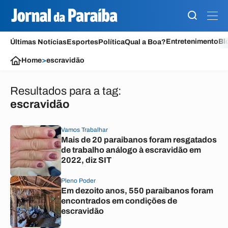
Entretenimento
Bl
Últimas Notícias
Esportes
Política
Qual a Boa?
Home
>
escravidão
Resultados para a tag:
escravidão
Vamos Trabalhar
Mais de 20 paraibanos foram resgatados
de trabalho análogo à escravidão em
2022, diz SIT
Pleno Poder
Em dezoito anos, 550 paraibanos foram
encontrados em condições de
escravidão