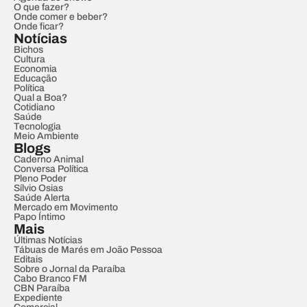
O que fazer?
Onde comer e beber?
Onde ficar?
Notícias
Bichos
Cultura
Economia
Educação
Política
Qual a Boa?
Cotidiano
Saúde
Tecnologia
Meio Ambiente
Blogs
Caderno Animal
Conversa Política
Pleno Poder
Sílvio Osias
Saúde Alerta
Mercado em Movimento
Papo Íntimo
Mais
Últimas Notícias
Tábuas de Marés em João Pessoa
Editais
Sobre o Jornal da Paraíba
Cabo Branco FM
CBN Paraíba
Expediente