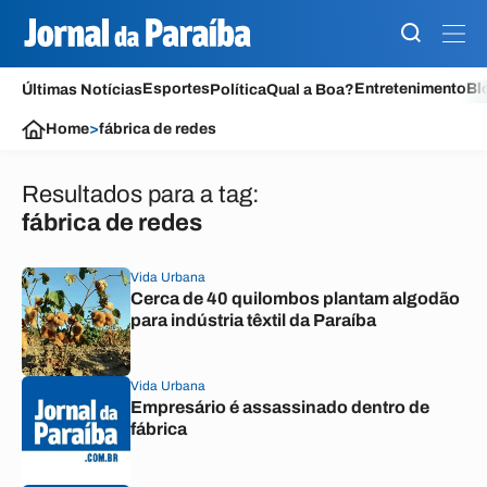
Esportes
Entretenimento
Bl
Últimas Notícias
Política
Qual a Boa?
Home
>
fábrica de redes
Resultados para a tag:
fábrica de redes
Vida Urbana
Cerca de 40 quilombos plantam algodão
para indústria têxtil da Paraíba
Vida Urbana
Empresário é assassinado dentro de
fábrica