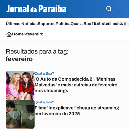
Entretenimento
Bl
Últimas Notícias
Esportes
Política
Qual a Boa?
Home
>
fevereiro
Resultados para a tag:
fevereiro
Qual a Boa?
'O Auto da Compadecida 2', 'Meninas
Malvadas' e mais: estreias de fevereiro
nos streamings
Qual a Boa?
Filme 'Inexplicável' chega ao streaming
em fevereiro de 2025