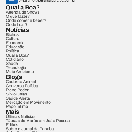
jornalismo@jornaldaparaiba.com.br
Qual a Boa?
Agenda de Shows
O que fazer?
Onde comer e beber?
Onde ficar?
Notícias
Bichos
Cultura
Economia
Educação
Política
Qual a Boa?
Cotidiano
Saúde
Tecnologia
Meio Ambiente
Blogs
Caderno Animal
Conversa Política
Pleno Poder
Sílvio Osias
Saúde Alerta
Mercado em Movimento
Papo Íntimo
Mais
Últimas Notícias
Tábuas de Marés em João Pessoa
Editais
Sobre o Jornal da Paraíba