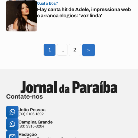
Qual a Boa?
Flay canta hit de Adele, impressiona web
e arranca elogios: 'voz linda'
1
...
2
>
Contate-nos
João Pessoa
(83) 2106.1892
Campina Grande
(83) 3315-3204
Redação