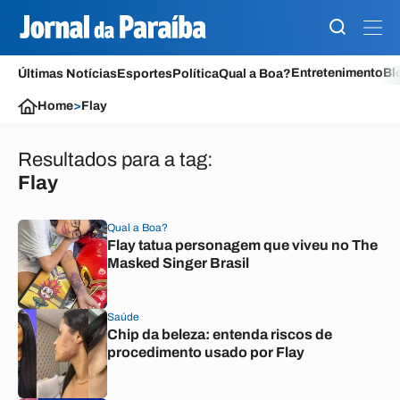
Entretenimento
Bl
Últimas Notícias
Esportes
Política
Qual a Boa?
Home
>
Flay
Resultados para a tag:
Flay
Qual a Boa?
Flay tatua personagem que viveu no The
Masked Singer Brasil
Saúde
Chip da beleza: entenda riscos de
procedimento usado por Flay