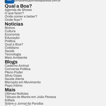
jornalismo@jornaldaparaiba.com.br
Qual a Boa?
Agenda de Shows
O que fazer?
Onde comer e beber?
Onde ficar?
Notícias
Bichos
Cultura
Economia
Educação
Política
Qual a Boa?
Cotidiano
Saúde
Tecnologia
Meio Ambiente
Blogs
Caderno Animal
Conversa Política
Pleno Poder
Sílvio Osias
Saúde Alerta
Mercado em Movimento
Papo Íntimo
Mais
Últimas Notícias
Tábuas de Marés em João Pessoa
Editais
Sobre o Jornal da Paraíba