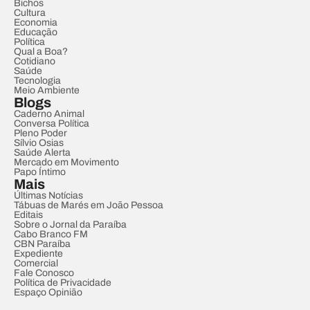
Bichos
Cultura
Economia
Educação
Política
Qual a Boa?
Cotidiano
Saúde
Tecnologia
Meio Ambiente
Blogs
Caderno Animal
Conversa Política
Pleno Poder
Sílvio Osias
Saúde Alerta
Mercado em Movimento
Papo Íntimo
Mais
Últimas Notícias
Tábuas de Marés em João Pessoa
Editais
Sobre o Jornal da Paraíba
Cabo Branco FM
CBN Paraíba
Expediente
Comercial
Fale Conosco
Política de Privacidade
Espaço Opinião