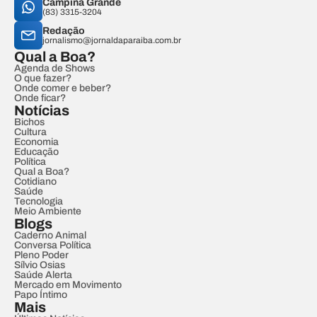
Campina Grande
(83) 3315-3204
Redação
jornalismo@jornaldaparaiba.com.br
Qual a Boa?
Agenda de Shows
O que fazer?
Onde comer e beber?
Onde ficar?
Notícias
Bichos
Cultura
Economia
Educação
Política
Qual a Boa?
Cotidiano
Saúde
Tecnologia
Meio Ambiente
Blogs
Caderno Animal
Conversa Política
Pleno Poder
Sílvio Osias
Saúde Alerta
Mercado em Movimento
Papo Íntimo
Mais