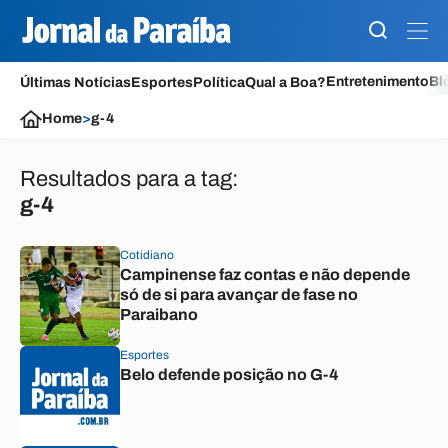
Entretenimento
Bl
Últimas Notícias
Esportes
Política
Qual a Boa?
Home
>
g-4
Resultados para a tag:
g-4
Cotidiano
Campinense faz contas e não depende
só de si para avançar de fase no
Paraibano
Esportes
Belo defende posição no G-4