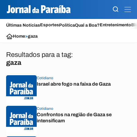
Esportes
Entretenimento
Bl
Últimas Notícias
Política
Qual a Boa?
Home
>
gaza
Resultados para a tag:
gaza
Cotidiano
Israel abre fogo na faixa de Gaza
Cotidiano
Confrontos na região de Gaza se
intensificam