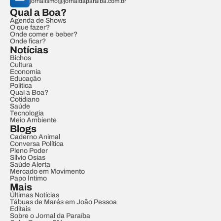
jornalismo@jornaldaparaiba.com.br
Qual a Boa?
Agenda de Shows
O que fazer?
Onde comer e beber?
Onde ficar?
Notícias
Bichos
Cultura
Economia
Educação
Política
Qual a Boa?
Cotidiano
Saúde
Tecnologia
Meio Ambiente
Blogs
Caderno Animal
Conversa Política
Pleno Poder
Sílvio Osias
Saúde Alerta
Mercado em Movimento
Papo Íntimo
Mais
Últimas Notícias
Tábuas de Marés em João Pessoa
Editais
Sobre o Jornal da Paraíba