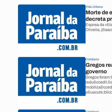
Vida Urbana
Morte de e
decreta p
Esposa da v&ia
Oliveira, j&aa
Cotidiano
Gregos re
governo
Gregos foram &
redu&ccedil;&a
mobiliza&ccedi
p&uacute;blico
Cotidiano