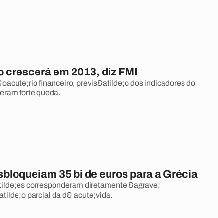
.
o crescerá em 2013, diz FMI
oacute;rio financeiro, previs&atilde;o dos indicadores do
veram forte queda.
sbloqueiam 35 bi de euros para a Grécia
tilde;es corresponderam diretamente &agrave;
tilde;o parcial da d&iacute;vida.