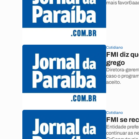
mais favor&aac
Cotidiano
FMI diz qu
grego
Diretora-geren
caso o program
aceito.
Cotidiano
FMI se re
Entidade prefer
continuar as n