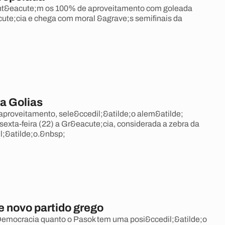
&eacute;m os 100% de aproveitamento com goleada
ute;cia e chega com moral &agrave;s semifinais da
ra Golias
proveitamento, sele&ccedil;&atilde;o alem&atilde;
 sexta-feira (22) a Gr&eacute;cia, considerada a zebra da
l;&atilde;o.&nbsp;
e novo partido grego
Democracia quanto o Pasok tem uma posi&ccedil;&atilde;o