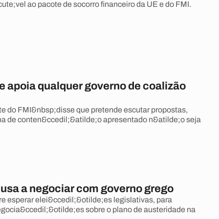
ute;vel ao pacote de socorro financeiro da UE e do FMI.
e apoia qualquer governo de coalizão
te do FMI&nbsp;disse que pretende escutar propostas,
a de conten&ccedil;&atilde;o apresentado n&atilde;o seja
cusa a negociar com governo grego
e esperar elei&ccedil;&otilde;es legislativas, para
egocia&ccedil;&otilde;es sobre o plano de austeridade na