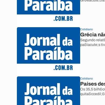
Gr&eacute;cia
Cotidiano
Grécia nã
Segundo relat&
pa&iacute;s ti
Cotidiano
Países de
Os 35,5 bilh&o
quita&ccedil;&a