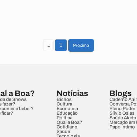
...
1
Próximo
al a Boa?
Notícias
Blogs
da de Shows
Bichos
Caderno Ani
e fazer?
Cultura
Conversa Pol
 comer e beber?
Economia
Pleno Poder
 ficar?
Educação
Sílvio Osias
Política
Saúde Alerta
Qual a Boa?
Mercado em
Cotidiano
Papo Íntimo
Saúde
Tecnologia