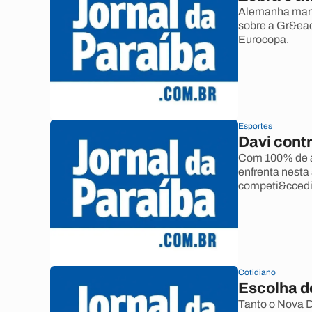
Alemanha mant
sobre a Gr&eac
Eurocopa.
Esportes
Davi cont
Com 100% de a
enfrenta nesta
competi&ccedi
Cotidiano
Escolha d
Tanto o Nova 