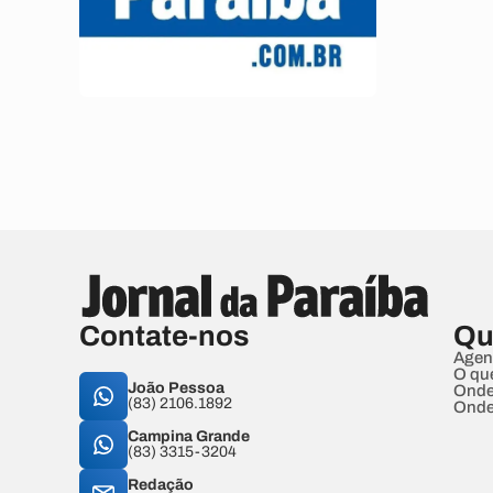
Contate-nos
Qu
Agen
O qu
João Pessoa
Onde
(83) 2106.1892
Onde
Campina Grande
(83) 3315-3204
Redação