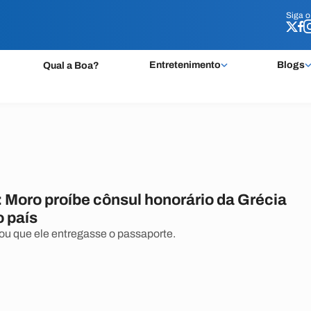
Siga 
Siga 
Entretenimento
Blogs
Qual a Boa?
 Moro proíbe cônsul honorário da Grécia
o país
u que ele entregasse o passaporte.