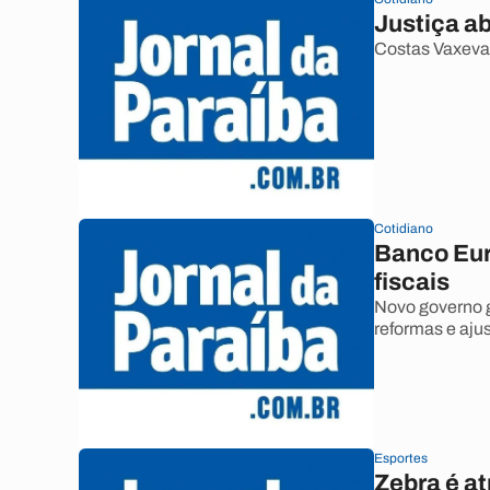
Justiça ab
Costas Vaxevan
Cotidiano
Banco Eur
fiscais
Novo governo g
reformas e ajus
Esportes
Zebra é a