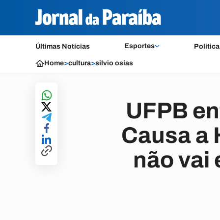
Esportes
Últimas Notícias
Política
Home
>
cultura
>
silvio osias
UFPB ent
Causa a 
não vai