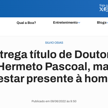
Siga 
Siga 
Entretenimento
Blogs
Qual a Boa?
SILVIO OSIAS
rega título de Douto
Hermeto Pascoal, m
 estar presente à h
Publicado em 09/06/2022 às 9:50