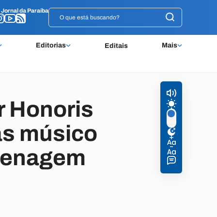
o
o
Jornal da Paraíba
Jornal da Paraíba
Editorias
Mais
Editais
r Honoris
as músico
omenagem