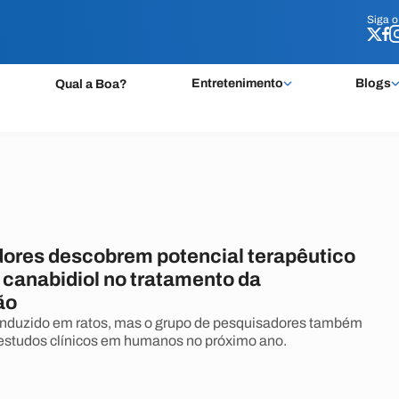
Siga 
Siga 
Entretenimento
Blogs
Qual a Boa?
ores descobrem potencial terapêutico
 canabidiol no tratamento da
ão
onduzido em ratos, mas o grupo de pesquisadores também
r estudos clínicos em humanos no próximo ano.