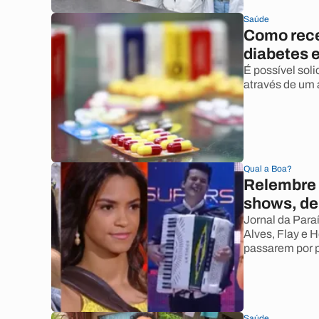
Saúde
Como rece
diabetes 
É possível sol
através de um 
Qual a Boa?
Relembre 
shows, de
Jornal da Paraí
Alves, Flay e 
passarem por 
Saúde