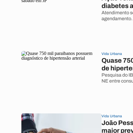
diabetes 
Atendimento s
agendamento.
Vida Urbana
Quase 750
de hiperte
Pesquisa do I
NE entre cons
Vida Urbana
João Pesso
maior pre