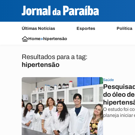
Últimas Notícias
Esportes
Política
Home
>
hipertensão
Resultados para a tag:
hipertensão
Saúde
Pesquisad
do óleo de
hipertens
O estudo foi c
planeja inicia