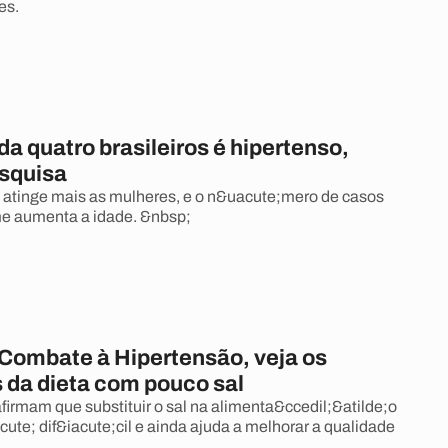
es.
 quatro brasileiros é hipertenso,
squisa
atinge mais as mulheres, e o n&uacute;mero de casos
me aumenta a idade. &nbsp;
 Combate à Hipertensão, veja os
s da dieta com pouco sal
afirmam que substituir o sal na alimenta&ccedil;&atilde;o
ute; dif&iacute;cil e ainda ajuda a melhorar a qualidade