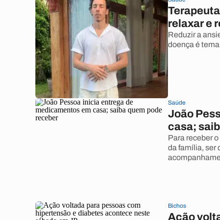
Terapeuta 
relaxar e 
Reduzir a ansi
doença é tema
Saúde
João Pess
casa; sai
Para receber o
da família, ser
acompanhament
Bichos
Ação volt