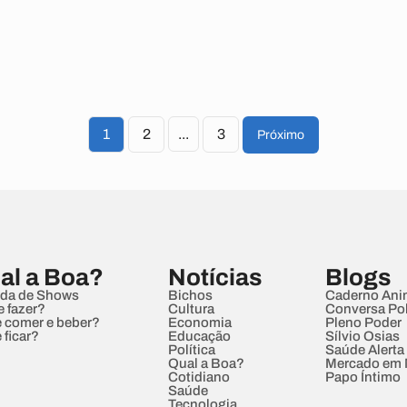
1
2
...
3
Próximo
al a Boa?
Notícias
Blogs
da de Shows
Bichos
Caderno Ani
e fazer?
Cultura
Conversa Pol
 comer e beber?
Economia
Pleno Poder
 ficar?
Educação
Sílvio Osias
Política
Saúde Alerta
Qual a Boa?
Mercado em
Cotidiano
Papo Íntimo
Saúde
Tecnologia