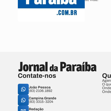
Contate-nos
Qu
Agen
O qu
João Pessoa
Onde
(83) 2106.1892
Onde
Campina Grande
(83) 3315-3204
Redação