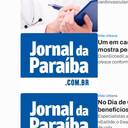
cardiovascular
Vida Urbana
Um em cada
mostra pe
Doen&ccedil;a 
cresce confor
Vida Urbana
No Dia de
benefício
Especialistas 
n&atilde;o &eac
de vida.