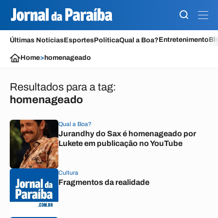
Entretenimento
Bl
Últimas Notícias
Esportes
Política
Qual a Boa?
Home
>
homenageado
Resultados para a tag:
homenageado
Qual a Boa?
Jurandhy do Sax é homenageado por
Lukete em publicação no YouTube
Cultura
Fragmentos da realidade