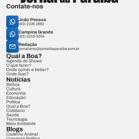
Contate-nos
João Pessoa
(83) 2106.1892
Campina Grande
(83) 3315-3204
Redação
jornalismo@jornaldaparaiba.com.br
Qual a Boa?
Agenda de Shows
O que fazer?
Onde comer e beber?
Onde ficar?
Notícias
Bichos
Cultura
Economia
Educação
Política
Qual a Boa?
Cotidiano
Saúde
Tecnologia
Meio Ambiente
Blogs
Caderno Animal
Conversa Política