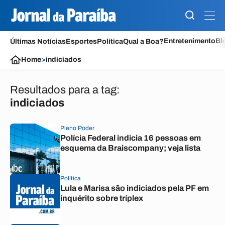
Entretenimento
Bl
Últimas Notícias
Esportes
Política
Qual a Boa?
Home
>
indiciados
Resultados para a tag:
indiciados
Pleno Poder
Polícia Federal indicia 16 pessoas em
esquema da Braiscompany; veja lista
Política
Lula e Marisa são indiciados pela PF em
inquérito sobre tríplex