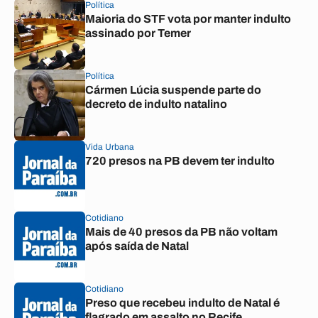
Política
Maioria do STF vota por manter indulto
assinado por Temer
Política
Cármen Lúcia suspende parte do
decreto de indulto natalino
Vida Urbana
720 presos na PB devem ter indulto
Cotidiano
Mais de 40 presos da PB não voltam
após saída de Natal
Cotidiano
Preso que recebeu indulto de Natal é
flagrado em assalto no Recife