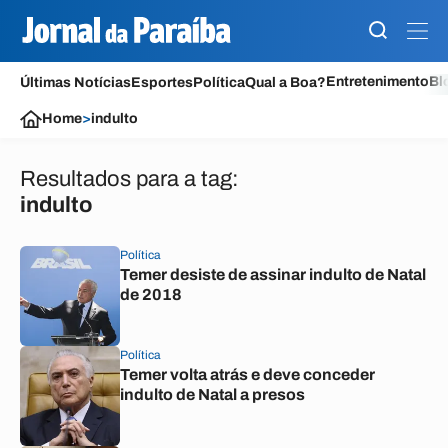
Entretenimento
Bl
Últimas Notícias
Esportes
Política
Qual a Boa?
Home
>
indulto
Resultados para a tag:
indulto
Política
Temer desiste de assinar indulto de Natal
de 2018
Política
Temer volta atrás e deve conceder
indulto de Natal a presos