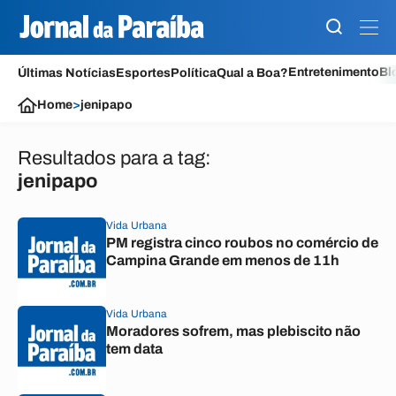
Entretenimento
Bl
Últimas Notícias
Esportes
Política
Qual a Boa?
Home
>
jenipapo
Resultados para a tag:
jenipapo
Vida Urbana
PM registra cinco roubos no comércio de
Campina Grande em menos de 11h
Vida Urbana
Moradores sofrem, mas plebiscito não
tem data