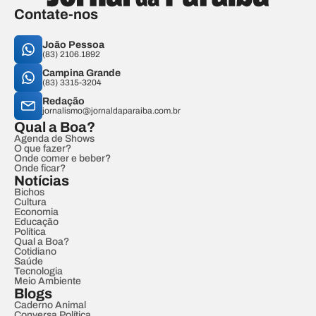
Contate-nos
João Pessoa
(83) 2106.1892
Campina Grande
(83) 3315-3204
Redação
jornalismo@jornaldaparaiba.com.br
Qual a Boa?
Agenda de Shows
O que fazer?
Onde comer e beber?
Onde ficar?
Notícias
Bichos
Cultura
Economia
Educação
Política
Qual a Boa?
Cotidiano
Saúde
Tecnologia
Meio Ambiente
Blogs
Caderno Animal
Conversa Política