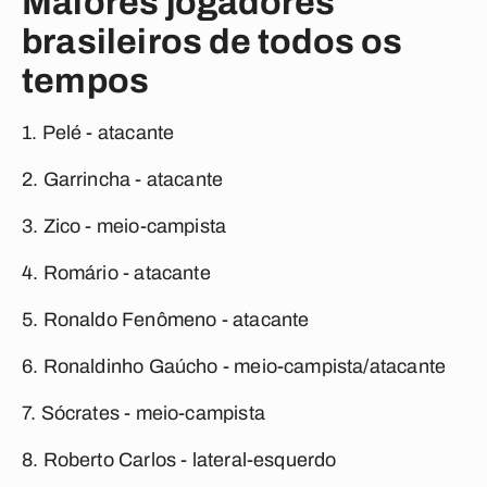
Maiores jogadores
brasileiros de todos os
tempos
1.
Pelé
- atacante
2.
Garrincha
- atacante
3.
Zico
- meio-campista
4.
Romário
- atacante
5.
Ronaldo Fenômeno
- atacante
6.
Ronaldinho Gaúcho
- meio-campista/atacante
7.
Sócrates
- meio-campista
8.
Roberto Carlos
- lateral-esquerdo