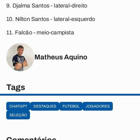
9.
Djalma Santos
- lateral-direito
10.
Nílton Santos
- lateral-esquerdo
11.
Falcão
- meio-campista
Matheus Aquino
Tags
CHATGPT
DESTAQUES
FUTEBOL
JOGADORES
SELEÇÃO