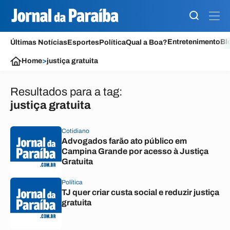
Entretenimento
Bl
Últimas Notícias
Esportes
Política
Qual a Boa?
Home
>
justiça gratuita
Resultados para a tag:
justiça gratuita
Cotidiano
Advogados farão ato público em
Campina Grande por acesso à Justiça
Gratuita
Política
TJ quer criar custa social e reduzir justiça
gratuita