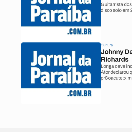
Guitarrista dos
disco solo em 
Cultura
Johnny Dep
Richards
Longa deve incl
Ator declarou 
pr&oacute;xim