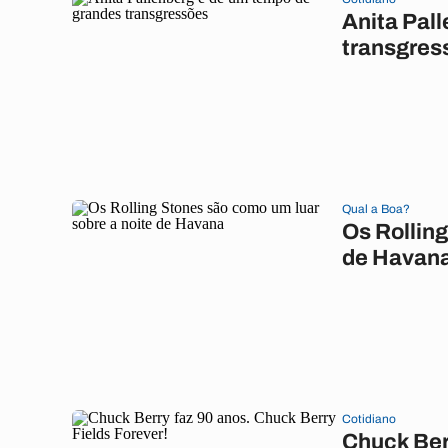
Anita Pal
transgres
Qual a Boa?
Os Rolling
de Havan
Cotidiano
Chuck Berr