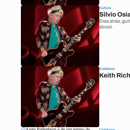
Cultura
Silvio Osi
Dias atrás, gu
álcool.
Cotidiano
Keith Rich
Cotidiano