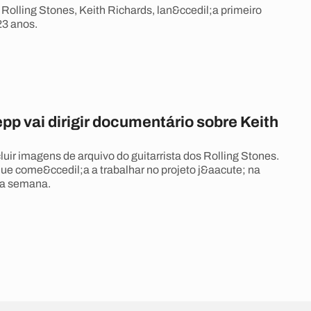
 Rolling Stones, Keith Richards, lan&ccedil;a primeiro
23 anos.
p vai dirigir documentário sobre Keith
uir imagens de arquivo do guitarrista dos Rolling Stones.
que come&ccedil;a a trabalhar no projeto j&aacute; na
a semana.