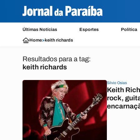
Últimas Notícias
Esportes
Política
Home
>
keith richards
Resultados para a tag:
keith richards
Silvio Osias
Keith Rich
rock, guit
encarnaç