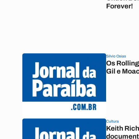
Forever!
Silvio Osias
Os Rollin
Gil e Moac
Cultura
Keith Rich
document