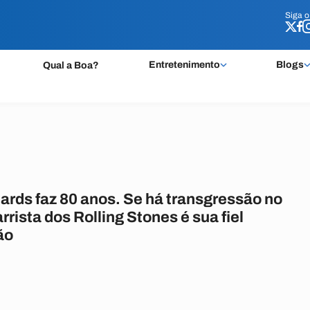
Siga 
Siga 
Entretenimento
Blogs
Qual a Boa?
ards faz 80 anos. Se há transgressão no
arrista dos Rolling Stones é sua fiel
ão