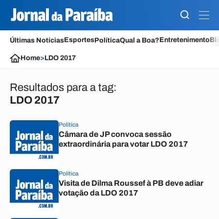
Esportes
Entretenimento
Bl
Últimas Notícias
Política
Qual a Boa?
Home
>
LDO 2017
Resultados para a tag:
LDO 2017
Política
Câmara de JP convoca sessão
extraordinária para votar LDO 2017
Política
Visita de Dilma Roussef à PB deve adiar
votação da LDO 2017