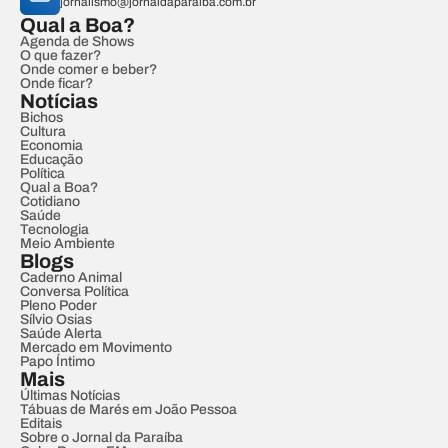
jornalismo@jornaldaparaiba.com.br
Qual a Boa?
Agenda de Shows
O que fazer?
Onde comer e beber?
Onde ficar?
Notícias
Bichos
Cultura
Economia
Educação
Política
Qual a Boa?
Cotidiano
Saúde
Tecnologia
Meio Ambiente
Blogs
Caderno Animal
Conversa Política
Pleno Poder
Sílvio Osias
Saúde Alerta
Mercado em Movimento
Papo Íntimo
Mais
Últimas Notícias
Tábuas de Marés em João Pessoa
Editais
Sobre o Jornal da Paraíba