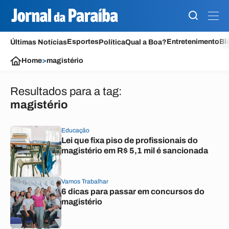
Esportes
Entretenimento
Bl
Últimas Notícias
Política
Qual a Boa?
Home
>
magistério
Resultados para a tag:
magistério
Educação
Lei que fixa piso de profissionais do
magistério em R$ 5,1 mil é sancionada
Vamos Trabalhar
6 dicas para passar em concursos do
magistério