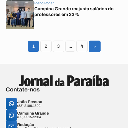
Pleno Poder
Campina Grande reajusta salários de
professores em 33%
1
2
3
...
4
>
Contate-nos
João Pessoa
(83) 2106.1892
Campina Grande
(83) 3315-3204
Redação