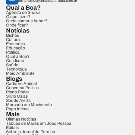
jornalismo@jornaldaparaiba.com.br
Qual a Boa?
Agenda de Shows
O que fazer?
Onde comer e beber?
Onde ficar?
Notícias
Bichos
Cultura
Economia
Educação
Política
Qual a Boa?
Cotidiano
Saúde
Tecnologia
Meio Ambiente
Blogs
Caderno Animal
Conversa Política
Pleno Poder
Sílvio Osias
Saúde Alerta
Mercado em Movimento
Papo Íntimo
Mais
Últimas Notícias
Tábuas de Marés em João Pessoa
Editais
Sobre o Jornal da Paraíba