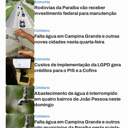
Economia
Rodovias da Paraíba vão receber
investimento federal para manutenção
Cotidiano
Falta água em Campina Grande e outras
noves cidades nesta quarta-feira
Economia
Custos de implementação da LGPD gera
créditos para o PIS e a Cofins
Cotidiano
Abastecimento de água é interrompido
em quatro bairros de João Pessoa neste
domingo
Cotidiano
Falta água em Campina Grande e outros
oito municípios da Paraíba nesta quinta-