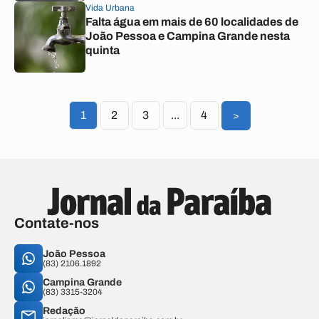
Vida Urbana
Falta água em mais de 60 localidades de
João Pessoa e Campina Grande nesta
quinta
1
2
3
...
4
>
Contate-nos
João Pessoa
(83) 2106.1892
Campina Grande
(83) 3315-3204
Redação