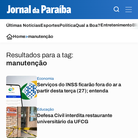
Entretenimento
Bl
Últimas Notícias
Esportes
Política
Qual a Boa?
Home
>
manutenção
Resultados para a tag:
manutenção
Economia
Serviços do INSS ficarão fora do ar a
partir desta terça (27); entenda
Educação
Defesa Civil interdita restaurante
universitário da UFCG