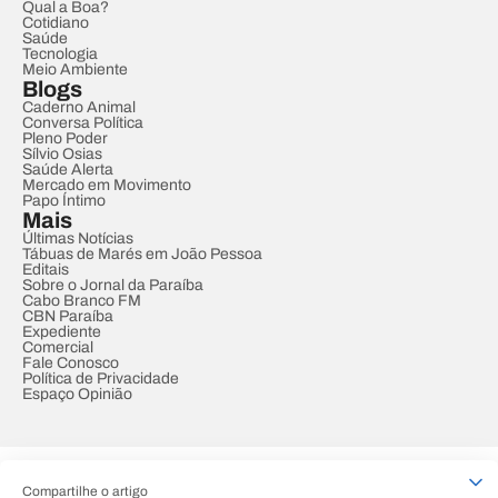
Qual a Boa?
Cotidiano
Saúde
Tecnologia
Meio Ambiente
Blogs
Caderno Animal
Conversa Política
Pleno Poder
Sílvio Osias
Saúde Alerta
Mercado em Movimento
Papo Íntimo
Mais
Últimas Notícias
Tábuas de Marés em João Pessoa
Editais
Sobre o Jornal da Paraíba
Cabo Branco FM
CBN Paraíba
Expediente
Comercial
Fale Conosco
Política de Privacidade
Espaço Opinião
© REDE PARAÍBA DE COMUNICAÇÃO
Compartilhe o artigo