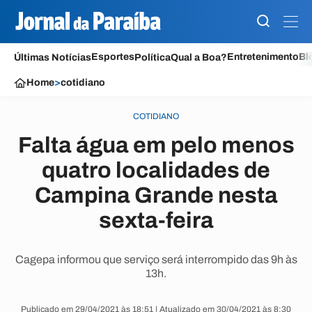
Esportes
Entretenimento
Bl
Últimas Notícias
Política
Qual a Boa?
Home
>
cotidiano
COTIDIANO
Falta água em pelo menos
quatro localidades de
Campina Grande nesta
sexta-feira
Cagepa informou que serviço será interrompido das 9h às
13h.
Publicado em 29/04/2021 às 18:51 | Atualizado em 30/04/2021 às 8:30