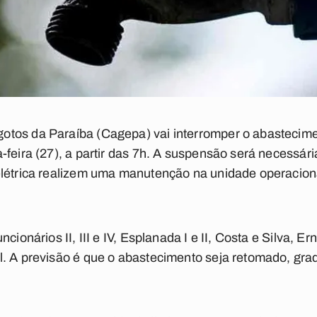
tos da Paraíba (Cagepa) vai interromper o abastecime
-feira (27), a partir das 7h. A suspensão será necessári
létrica realizem uma manutenção na unidade operacional
cionários II, III e IV, Esplanada I e II, Costa e Silva, Er
. A previsão é que o abastecimento seja retomado, grad