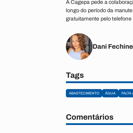
A Cagepa pede a colaboraçã
longo do período da manute
gratuitamente pelo telefon
Dani Fechine
Tags
ABASTECIMENTO
ÁGUA
FALTA
Comentários