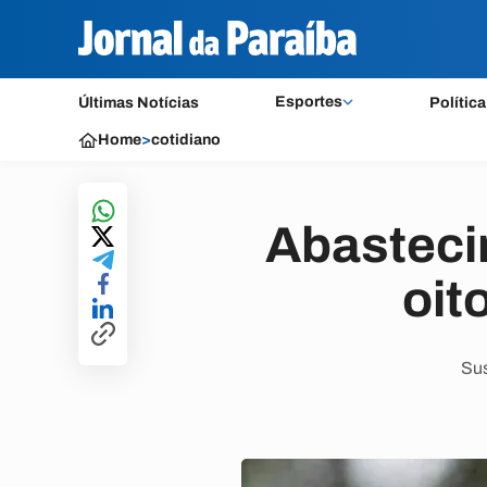
Esportes
Últimas Notícias
Política
Home
>
cotidiano
Abasteci
oit
Sus