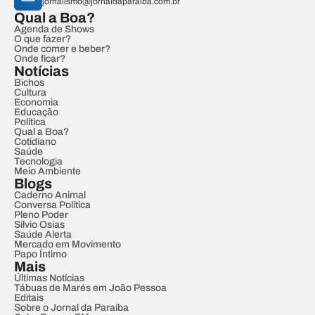
jornalismo@jornaldaparaiba.com.br
Qual a Boa?
Agenda de Shows
O que fazer?
Onde comer e beber?
Onde ficar?
Notícias
Bichos
Cultura
Economia
Educação
Política
Qual a Boa?
Cotidiano
Saúde
Tecnologia
Meio Ambiente
Blogs
Caderno Animal
Conversa Política
Pleno Poder
Sílvio Osias
Saúde Alerta
Mercado em Movimento
Papo Íntimo
Mais
Últimas Notícias
Tábuas de Marés em João Pessoa
Editais
Sobre o Jornal da Paraíba