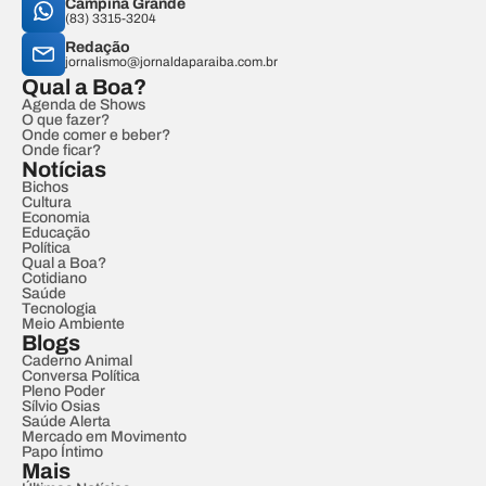
Campina Grande
(83) 3315-3204
Redação
jornalismo@jornaldaparaiba.com.br
Qual a Boa?
Agenda de Shows
O que fazer?
Onde comer e beber?
Onde ficar?
Notícias
Bichos
Cultura
Economia
Educação
Política
Qual a Boa?
Cotidiano
Saúde
Tecnologia
Meio Ambiente
Blogs
Caderno Animal
Conversa Política
Pleno Poder
Sílvio Osias
Saúde Alerta
Mercado em Movimento
Papo Íntimo
Mais