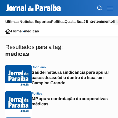
Entretenimento
Bl
Últimas Notícias
Esportes
Política
Qual a Boa?
Home
>
médicas
Resultados para a tag:
médicas
Cotidiano
Saúde instaura sindicância para apurar
casos de assédio dentro do Isea, em
Campina Grande
Política
MP apura contratação de cooperativas
médicas