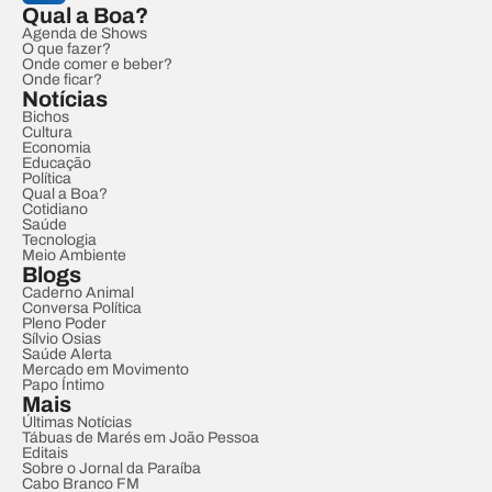
Qual a Boa?
Agenda de Shows
O que fazer?
Onde comer e beber?
Onde ficar?
Notícias
Bichos
Cultura
Economia
Educação
Política
Qual a Boa?
Cotidiano
Saúde
Tecnologia
Meio Ambiente
Blogs
Caderno Animal
Conversa Política
Pleno Poder
Sílvio Osias
Saúde Alerta
Mercado em Movimento
Papo Íntimo
Mais
Últimas Notícias
Tábuas de Marés em João Pessoa
Editais
Sobre o Jornal da Paraíba
Cabo Branco FM