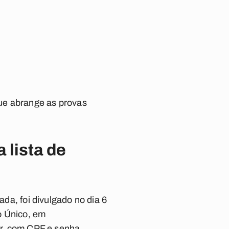
ue abrange as provas
 lista de
a, foi divulgado no dia 6
o Único, em
.br, com CPF e senha.