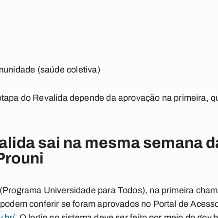
munidade (saúde coletiva)
etapa do Revalida depende da aprovação na primeira, q
lida sai na mesma semana da
Prouni
(Programa Universidade para Todos), na primeira chamad
s podem conferir se foram aprovados no Portal de Acess
.br/
. O login no sistema deve ser feito por meio do gov