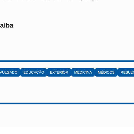
raíba
IVULGADO
EDUCAÇÃO
EXTERIOR
MEDICINA
MÉDICOS
RESUL