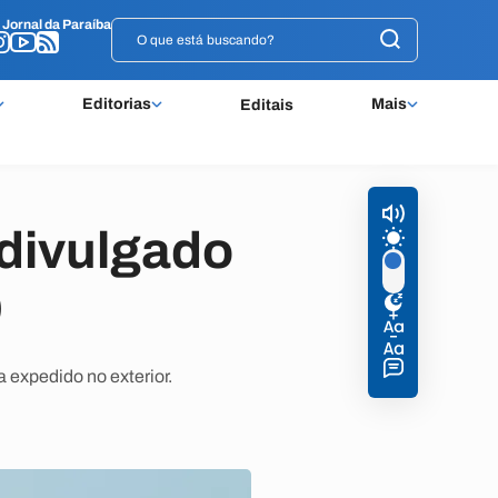
o
o
Jornal da Paraíba
Jornal da Paraíba
Editorias
Mais
Editais
 divulgado
)
 expedido no exterior.