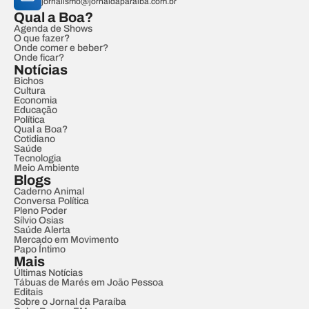
jornalismo@jornaldaparaiba.com.br
Qual a Boa?
Agenda de Shows
O que fazer?
Onde comer e beber?
Onde ficar?
Notícias
Bichos
Cultura
Economia
Educação
Política
Qual a Boa?
Cotidiano
Saúde
Tecnologia
Meio Ambiente
Blogs
Caderno Animal
Conversa Política
Pleno Poder
Sílvio Osias
Saúde Alerta
Mercado em Movimento
Papo Íntimo
Mais
Últimas Notícias
Tábuas de Marés em João Pessoa
Editais
Sobre o Jornal da Paraíba