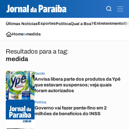
Esportes
Entretenimento
Bl
Últimas Notícias
Política
Qual a Boa?
Home
>
medida
Resultados para a tag:
medida
Saúde
Anvisa libera parte dos produtos da Ypê
que estavam suspensos; veja quais
foram autorizados
Política
Governo vai fazer pente-fino em 2
milhões de benefícios do INSS