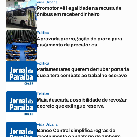
Vida Urbana
Promotor vê ilegalidade na recusa de
ônibus em receber dinheiro
Política
Aprovada prorrogação do prazo para
pagamento de precatórios
Política
Parlamentares querem derrubar portaria
que altera combate ao trabalho escravo
Política
Maia descarta possibilidade de revogar
decreto que extingue reserva
Vida Urbana
Banco Central simplifica regras de
recolhimento obrigatório de dinheiro