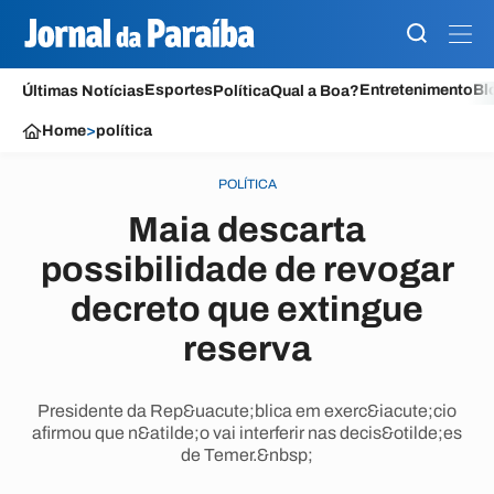
Esportes
Entretenimento
Bl
Últimas Notícias
Política
Qual a Boa?
Home
>
política
POLÍTICA
Maia descarta
possibilidade de revogar
decreto que extingue
reserva
Presidente da Rep&uacute;blica em exerc&iacute;cio
afirmou que n&atilde;o vai interferir nas decis&otilde;es
de Temer.&nbsp;