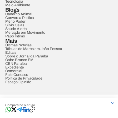
Tecnologia
Meio Ambiente
Blogs
Caderno Animal
Conversa Política
Pleno Poder
Sílvio Osias
Saúde Alerta
Mercado em Movimento
Papo Íntimo
Mais
Últimas Notícias
Tábuas de Marés em João Pessoa
Editais
Sobre o Jornal da Paraíba
Cabo Branco FM
CBN Paraíba
Expediente
Comercial
Fale Conosco
Política de Privacidade
Espaço Opinião
© REDE PARAÍBA DE COMUNICAÇÃO
Compartilhe o artigo
Developed by
Designed by