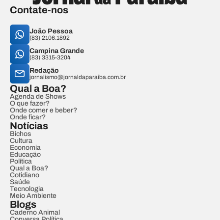
Contate-nos
João Pessoa
(83) 2106.1892
Campina Grande
(83) 3315-3204
Redação
jornalismo@jornaldaparaiba.com.br
Qual a Boa?
Agenda de Shows
O que fazer?
Onde comer e beber?
Onde ficar?
Notícias
Bichos
Cultura
Economia
Educação
Política
Qual a Boa?
Cotidiano
Saúde
Tecnologia
Meio Ambiente
Blogs
Caderno Animal
Conversa Política