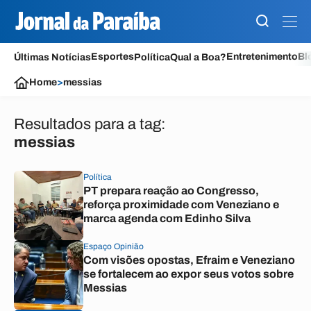
Esportes
Entretenimento
Bl
Últimas Notícias
Política
Qual a Boa?
Home
>
messias
Resultados para a tag:
messias
Política
PT prepara reação ao Congresso,
reforça proximidade com Veneziano e
marca agenda com Edinho Silva
Espaço Opinião
Com visões opostas, Efraim e Veneziano
se fortalecem ao expor seus votos sobre
Messias