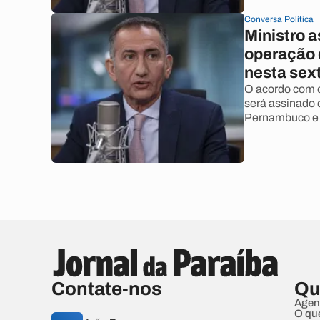
Conversa Política
Ministro 
operação 
nesta sex
O acordo com o
será assinado 
Pernambuco e
Contate-nos
Qu
Agen
O qu