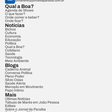
jornalismo@jornaldaparaiba.com.br
Qual a Boa?
Agenda de Shows
O que fazer?
Onde comer e beber?
Onde ficar?
Notícias
Bichos
Cultura
Economia
Educação
Política
Qual a Boa?
Cotidiano
Saúde
Tecnologia
Meio Ambiente
Blogs
Caderno Animal
Conversa Política
Pleno Poder
Sílvio Osias
Saúde Alerta
Mercado em Movimento
Papo Íntimo
Mais
Últimas Notícias
Tábuas de Marés em João Pessoa
Editais
Sobre o Jornal da Paraíba