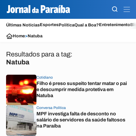
Esportes
Entretenimento
Bl
Últimas Notícias
Política
Qual a Boa?
Home
>
Natuba
Resultados para a tag:
Natuba
Cotidiano
Filho é preso suspeito tentar matar o pai
e descumprir medida protetiva em
Natuba
Conversa Política
MPF investiga falta de desconto no
salário de servidores da saúde faltosos
na Paraíba