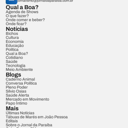
jornalismo@jornaldaparaiba.com.br
Qual a Boa?
Agenda de Shows
O que fazer?
Onde comer e beber?
Onde ficar?
Notícias
Bichos
Cultura
Economia
Educação
Política
Qual a Boa?
Cotidiano
Saúde
Tecnologia
Meio Ambiente
Blogs
Caderno Animal
Conversa Política
Pleno Poder
Sílvio Osias
Saúde Alerta
Mercado em Movimento
Papo Íntimo
Mais
Últimas Notícias
Tábuas de Marés em João Pessoa
Editais
Sobre o Jornal da Paraíba