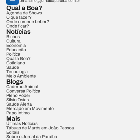
jornalismo@jornaldaparaiba.com.br
Qual a Boa?
Agenda de Shows
O que fazer?
Onde comer e beber?
Onde ficar?
Notícias
Bichos
Cultura
Economia
Educação
Política
Qual a Boa?
Cotidiano
Saúde
Tecnologia
Meio Ambiente
Blogs
Caderno Animal
Conversa Política
Pleno Poder
Sílvio Osias
Saúde Alerta
Mercado em Movimento
Papo Íntimo
Mais
Últimas Notícias
Tábuas de Marés em João Pessoa
Editais
Sobre o Jornal da Paraíba