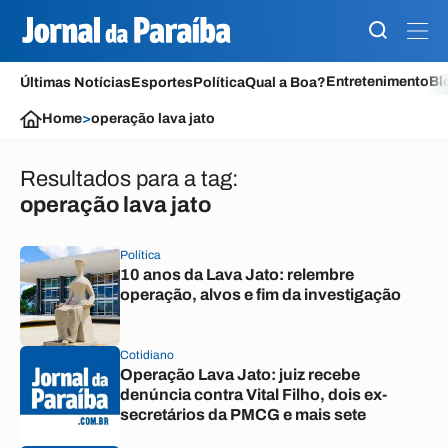
Entretenimento
Bl
Últimas Notícias
Esportes
Política
Qual a Boa?
Home
>
operação lava jato
Resultados para a tag:
operação lava jato
Política
10 anos da Lava Jato: relembre
operação, alvos e fim da investigação
Cotidiano
Operação Lava Jato: juiz recebe
denúncia contra Vital Filho, dois ex-
secretários da PMCG e mais sete