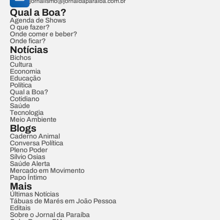
jornalismo@jornaldaparaiba.com.br
Qual a Boa?
Agenda de Shows
O que fazer?
Onde comer e beber?
Onde ficar?
Notícias
Bichos
Cultura
Economia
Educação
Política
Qual a Boa?
Cotidiano
Saúde
Tecnologia
Meio Ambiente
Blogs
Caderno Animal
Conversa Política
Pleno Poder
Sílvio Osias
Saúde Alerta
Mercado em Movimento
Papo Íntimo
Mais
Últimas Notícias
Tábuas de Marés em João Pessoa
Editais
Sobre o Jornal da Paraíba