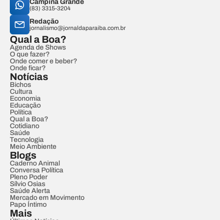
Campina Grande
(83) 3315-3204
Redação
jornalismo@jornaldaparaiba.com.br
Qual a Boa?
Agenda de Shows
O que fazer?
Onde comer e beber?
Onde ficar?
Notícias
Bichos
Cultura
Economia
Educação
Política
Qual a Boa?
Cotidiano
Saúde
Tecnologia
Meio Ambiente
Blogs
Caderno Animal
Conversa Política
Pleno Poder
Sílvio Osias
Saúde Alerta
Mercado em Movimento
Papo Íntimo
Mais