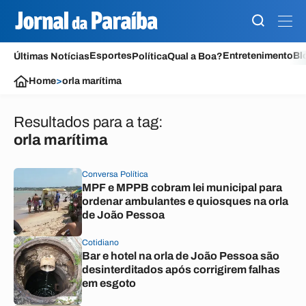
Esportes
Entretenimento
Bl
Últimas Notícias
Política
Qual a Boa?
Home
>
orla marítima
Resultados para a tag:
orla marítima
Conversa Política
MPF e MPPB cobram lei municipal para
ordenar ambulantes e quiosques na orla
de João Pessoa
Cotidiano
Bar e hotel na orla de João Pessoa são
desinterditados após corrigirem falhas
em esgoto