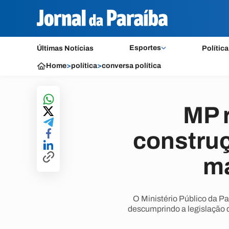
Esportes
Últimas Notícias
Política
Home
>
política
>
conversa política
MP 
construç
ma
O Ministério Público da P
descumprindo a legislação q