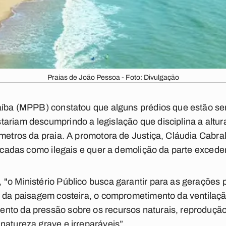
Praias de João Pessoa - Foto: Divulgação
aíba (MPPB) constatou que alguns prédios que estão se
ariam descumprindo a legislação que disciplina a altu
 metros da praia. A promotora de Justiça, Cláudia Cabr
ificadas como ilegais e quer a demolição da parte exced
"o Ministério Público busca garantir para as gerações p
o da paisagem costeira, o comprometimento da ventilaçã
to da pressão sobre os recursos naturais, reprodução 
natureza grave e irreparáveis”.