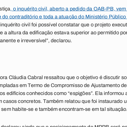
stiça
, o inquérito civil, aberto a pedido da OAB-PB, ve
 do contraditório e toda a atuação do Ministério Públic
inquérito civil foi possível constatar que o projeto execu
ue a altura da edificação estava superior ao permitido po
nente e irreversível”, declarou.
ra Cláudia Cabral ressaltou que o objetivo é discutir s
empladas em Termo de Compromisso de Ajustamento de
dos edifícios conhecidos como “espigões”. Ela informou
m casos concretos. Também relatou que foi instaurado um
o sem habite-se e também encontram-se em tal situação