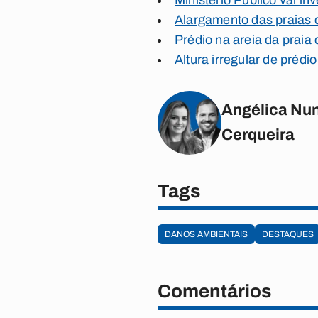
Ministério Público vai i
Alargamento das praias 
Prédio na areia da praia
Altura irregular de préd
Angélica Nun
Cerqueira
Tags
DANOS AMBIENTAIS
DESTAQUES
Comentários