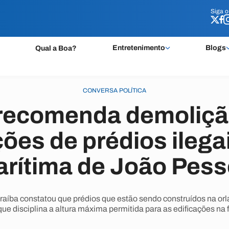
Siga 
Siga 
Entretenimento
Blogs
Qual a Boa?
CONVERSA POLÍTICA
recomenda demoliçã
ões de prédios ilegai
rítima de João Pes
araíba constatou que prédios que estão sendo construídos na or
ue disciplina a altura máxima permitida para as edificações na f