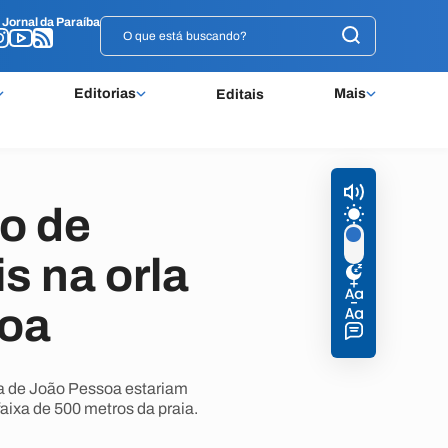
o
o
Jornal da Paraíba
Jornal da Paraíba
Editorias
Mais
Editais
o de
s na orla
soa
la de João Pessoa estariam
aixa de 500 metros da praia.