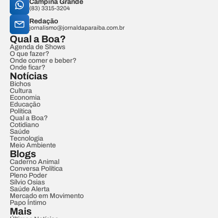
Campina Grande
(83) 3315-3204
Redação
jornalismo@jornaldaparaiba.com.br
Qual a Boa?
Agenda de Shows
O que fazer?
Onde comer e beber?
Onde ficar?
Notícias
Bichos
Cultura
Economia
Educação
Política
Qual a Boa?
Cotidiano
Saúde
Tecnologia
Meio Ambiente
Blogs
Caderno Animal
Conversa Política
Pleno Poder
Sílvio Osias
Saúde Alerta
Mercado em Movimento
Papo Íntimo
Mais