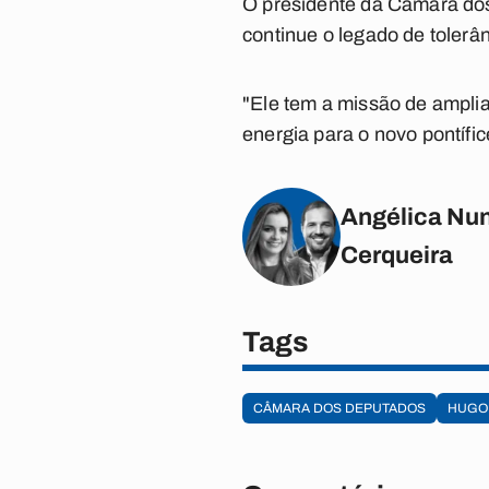
O presidente da Câmara dos
continue o legado de tolerân
"Ele tem a missão de amplia
energia para o novo pontífic
Angélica Nun
Cerqueira
Tags
CÂMARA DOS DEPUTADOS
HUGO