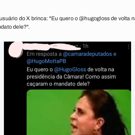
uário do X brinca: "Eu quero o @hugogloss de volta n
dato dele?".