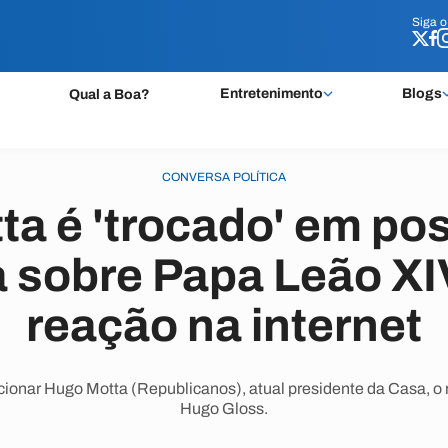
Siga 
Siga 
Entretenimento
Blogs
Qual a Boa?
CONVERSA POLÍTICA
ta é 'trocado' em po
 sobre Papa Leão XIV
reação na internet
onar Hugo Motta (Republicanos), atual presidente da Casa, o 
Hugo Gloss.