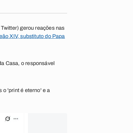
 Twitter) gerou reações nas
ão XIV, substituto do Papa
da Casa, o responsável
 'print é eterno' e a