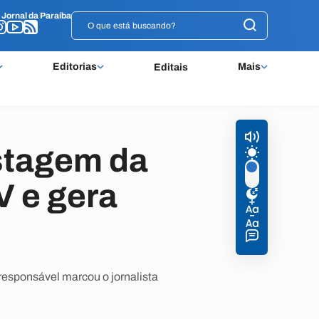
o
o
Jornal da Paraíba
Jornal da Paraíba
Editorias
Mais
Editais
stagem da
 e gera
responsável marcou o jornalista