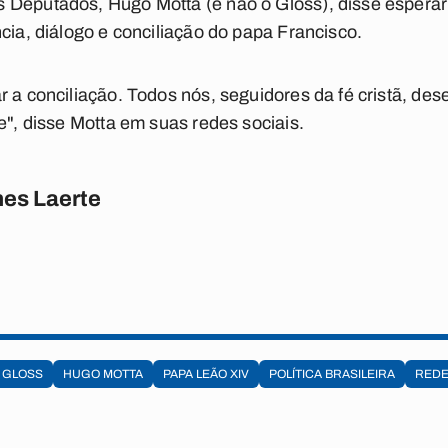
 Deputados, Hugo Motta (e não o Gloss), disse espera
cia, diálogo e conciliação do papa Francisco.
r a conciliação. Todos nós, seguidores da fé cristã, des
e", disse Motta em suas redes sociais.
es Laerte
 GLOSS
HUGO MOTTA
PAPA LEÃO XIV
POLÍTICA BRASILEIRA
REDE