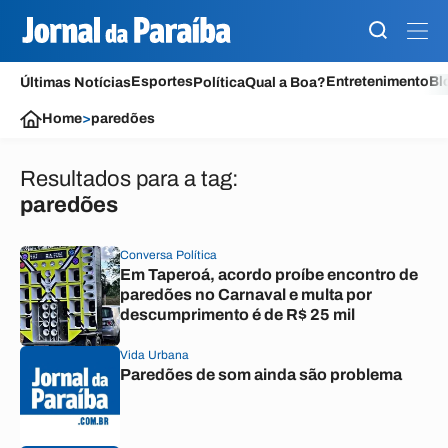
Esportes
Entretenimento
Bl
Últimas Notícias
Política
Qual a Boa?
Home
>
paredões
Resultados para a tag:
paredões
Conversa Política
Em Taperoá, acordo proíbe encontro de
paredões no Carnaval e multa por
descumprimento é de R$ 25 mil
Vida Urbana
Paredões de som ainda são problema