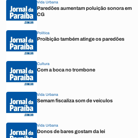
Vida Urbana
Paredões aumentam poluição sonora em
CG
Política
Proibição também atinge os paredões
Cultura
Com a boca no trombone
Vida Urbana
Semam fiscaliza som de veículos
Vida Urbana
Donos de bares gostam da lei