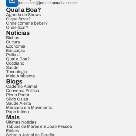
jornalismo@jornaldaparaiba.com.br
Qual a Boa?
Agenda de Shows
O que fazer?
Onde comer e beber?
Onde ficar?
Notícias
Bichos
Cultura
Economia
Educação
Política
Qual a Boa?
Cotidiano
Saúde
Tecnologia
Meio Ambiente
Blogs
Caderno Animal
Conversa Política
Pleno Poder
Sílvio Osias
Saúde Alerta
Mercado em Movimento
Papo Íntimo
Mais
Últimas Notícias
Tábuas de Marés em João Pessoa
Editais
Sobre o Jornal da Paraíba