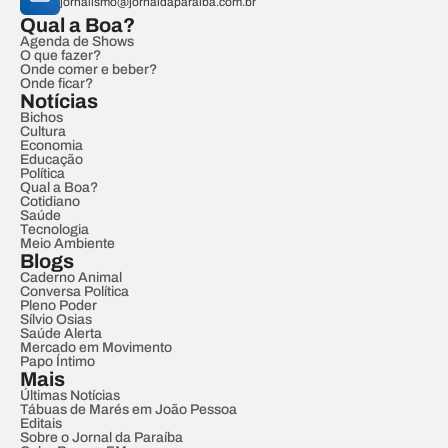
jornalismo@jornaldaparaiba.com.br
Qual a Boa?
Agenda de Shows
O que fazer?
Onde comer e beber?
Onde ficar?
Notícias
Bichos
Cultura
Economia
Educação
Política
Qual a Boa?
Cotidiano
Saúde
Tecnologia
Meio Ambiente
Blogs
Caderno Animal
Conversa Política
Pleno Poder
Sílvio Osias
Saúde Alerta
Mercado em Movimento
Papo Íntimo
Mais
Últimas Notícias
Tábuas de Marés em João Pessoa
Editais
Sobre o Jornal da Paraíba