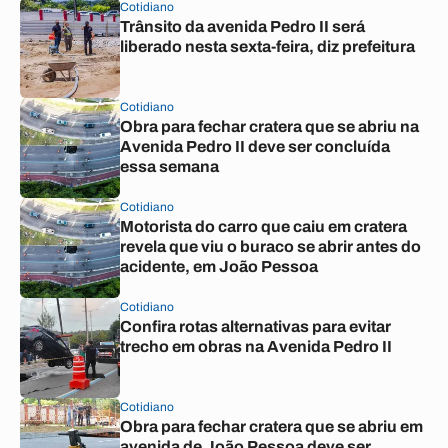
Cotidiano
Trânsito da avenida Pedro II será
liberado nesta sexta-feira, diz prefeitura
Cotidiano
Obra para fechar cratera que se abriu na
Avenida Pedro II deve ser concluída
essa semana
Cotidiano
Motorista do carro que caiu em cratera
revela que viu o buraco se abrir antes do
acidente, em João Pessoa
Cotidiano
Confira rotas alternativas para evitar
trecho em obras na Avenida Pedro II
Cotidiano
Obra para fechar cratera que se abriu em
avenida de João Pessoa deve ser