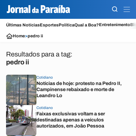
Entretenimento
Bl
Últimas Notícias
Esportes
Política
Qual a Boa?
Home
>
pedro ii
Resultados para a tag:
pedro ii
Cotidiano
Notícias de hoje: protesto na Pedro II,
Campinense rebaixado e morte de
Leandro Lo
Cotidiano
Faixas exclusivas voltam a ser
destinadas apenas a veículos
autorizados, em João Pessoa