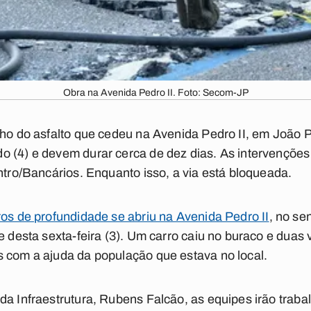
Obra na Avenida Pedro II. Foto: Secom-JP
cho do asfalto que cedeu na Avenida Pedro II, em João P
o (4) e devem durar cerca de dez dias. As intervençõ
entro/Bancários. Enquanto isso, a via está bloqueada.
ros de profundidade se abriu na Avenida Pedro II
, no se
e desta sexta-feira (3). Um carro caiu no buraco e duas
s com a ajuda da população que estava no local.
da Infraestrutura, Rubens Falcão, as equipes irão traba