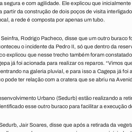
ra segura e com agilidade. Ele explicou que inicialmente
partir da construção de dois poços de visita interlig
local, a rede é composta por apenas um tubo.
Seinfra, Rodrigo Pacheco, disse que um outro buraco fo
nteceu o incidente da Pedro II, só que dentro da reserv
co explicou que nesse trecho também foram constatado
gepa já foi acionada para realizar os reparos. “Vimos que
entrando na galeria pluvial, e para isso a Cagepa já foi
 pode ter relação com a cratera que se abriu na Avenid
senvolvimento Urbano (Sedurb) estão realizando a reti
dentificado esse outro buraco para facilitar a execução d
 Sedurb, Jair Soares, disse que após a retirada da veg