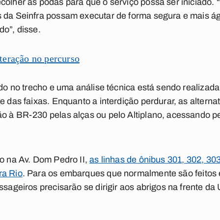
colher as podas para que o serviço possa ser iniciado
s da Seinfra possam executar de forma segura e mais ág
do”, disse.
teração no percurso
tado no trecho e uma análise técnica está sendo realizad
e das faixas. Enquanto a interdição perdurar, as alternat
o à BR-230 pelas alças ou pelo Altiplano, acessando pe
ho na Av. Dom Pedro II,
as linhas de ônibus 301, 302, 30
ra Rio
. Para os embarques que normalmente são feitos 
ssageiros precisarão se dirigir aos abrigos na frente da