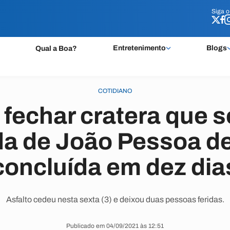
Siga 
Siga 
Entretenimento
Blogs
Qual a Boa?
COTIDIANO
 fechar cratera que s
da de João Pessoa de
concluída em dez dia
Asfalto cedeu nesta sexta (3) e deixou duas pessoas feridas.
Publicado em 04/09/2021 às 12:51