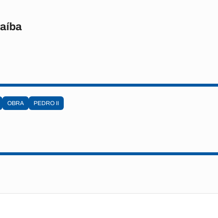
raíba
OBRA
PEDRO II